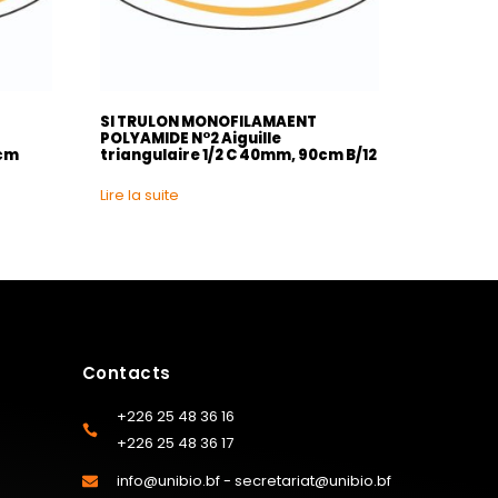
SI TRULON MONOFILAMAENT
POLYAMIDE N°2 Aiguille
0cm
triangulaire 1/2 C 40mm, 90cm B/12
Lire la suite
Contacts
+226 25 48 36 16
+226 25 48 36 17
info@unibio.bf - secretariat@unibio.bf