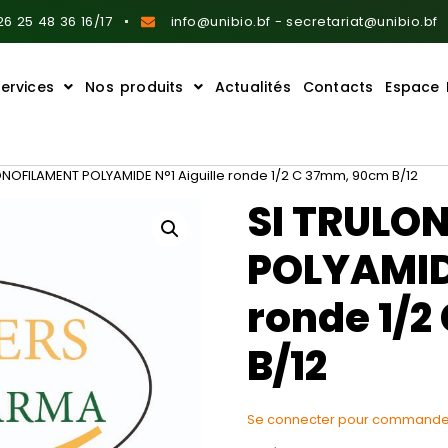
6 25 48 36 16/17
info@unibio.bf - secretariat@unibio.bf
ervices
Nos produits
Actualités
Contacts
Espace 
NOFILAMENT POLYAMIDE N°1 Aiguille ronde 1/2 C 37mm, 90cm B/12
SI TRULO
POLYAMIDE
ronde 1/
B/12
Se connecter pour commande