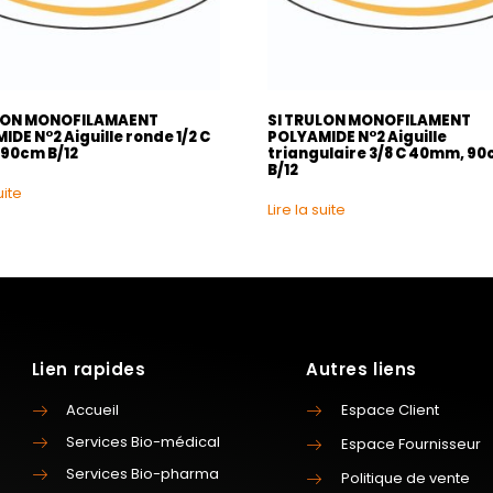
LON MONOFILAMAENT
SI TRULON MONOFILAMENT
DE N°2 Aiguille ronde 1/2 C
POLYAMIDE N°2 Aiguille
90cm B/12
triangulaire 3/8 C 40mm, 9
B/12
uite
Lire la suite
Lien rapides
Autres liens
Accueil
Espace Client
Services Bio-médical
Espace Fournisseur
Services Bio-pharma
Politique de vente