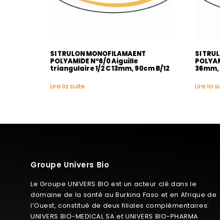
SI TRULON MONOFILAMAENT
SI TRU
POLYAMIDE N°6/0 Aiguille
POLYAMI
triangulaire 1/2 C 13mm, 90cm B/12
36mm, 
Lire la suite
Lire la s
Groupe Univers Bio
Le Groupe UNIVERS BIO est un acteur clé dans le
domaine de la santé au Burkina Faso et en Afrique de
l’Ouest, constitué de deux filiales complémentaires:
UNIVERS BIO-MEDICAL SA et UNIVERS BIO-PHARMA