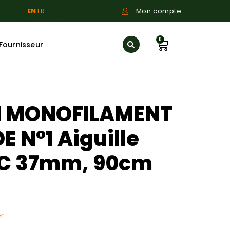
EN
FR
Mon compte
0
Fournisseur
N MONOFILAMENT
 N°1 Aiguille
2 C 37mm, 90cm
r