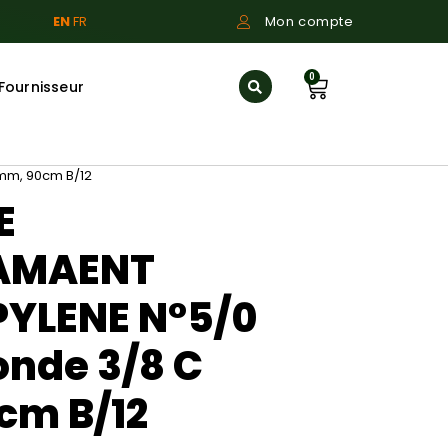
EN
FR
Mon compte
0
Fournisseur
3mm, 90cm B/12
E
AMAENT
YLENE N°5/0
ronde 3/8 C
cm B/12