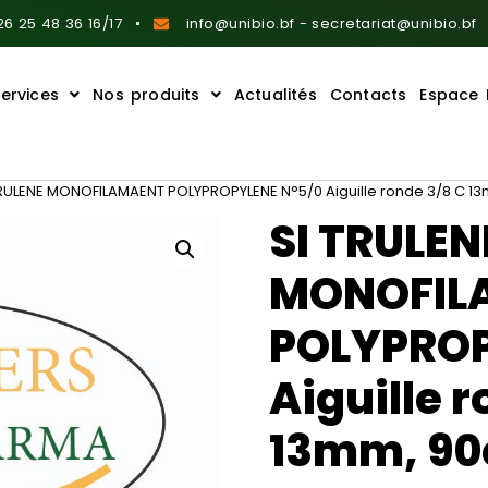
6 25 48 36 16/17
info@unibio.bf - secretariat@unibio.bf
ervices
Nos produits
Actualités
Contacts
Espace 
TRULENE MONOFILAMAENT POLYPROPYLENE N°5/0 Aiguille ronde 3/8 C 1
SI TRULEN
MONOFIL
POLYPROP
Aiguille 
13mm, 90