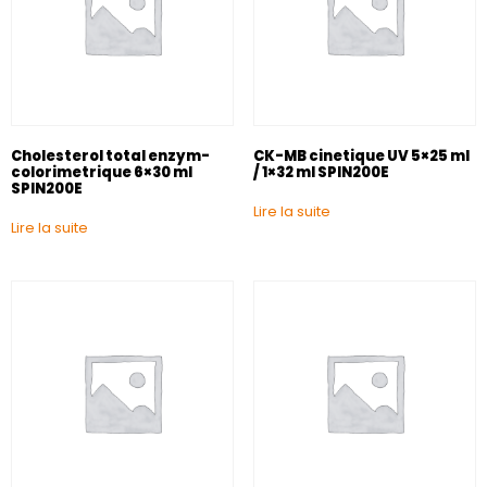
Cholesterol total enzym-
CK-MB cinetique UV 5×25 ml
colorimetrique 6×30 ml
/ 1×32 ml SPIN200E
SPIN200E
Lire la suite
Lire la suite