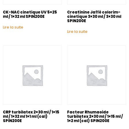
CK-NAC cinetique UV 5×25
Creatinine Jaffé colorim-
ml / 1×32 ml SPIN200E
cinetique 3×30 ml / 3×30 ml
SPIN200E
Lire la suite
Lire la suite
CRP turbilatex 2×30 ml / 1×15
Facteur Rhumaoide
ml / 1×32 ml 1×1 ml (cal)
turbilatex 2×30 ml / 1×15 ml /
SPIN200E
1×2 ml (cal) SPIN200E