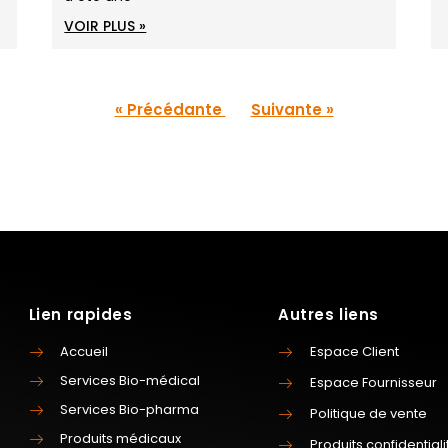
VOIR PLUS »
« Précédante
Suivante »
Lien rapides
Autres liens
Accueil
Espace Client
Services Bio-médical
Espace Fournisseur
Services Bio-pharma
Politique de vente
Produits médicaux
Produits confidentiali