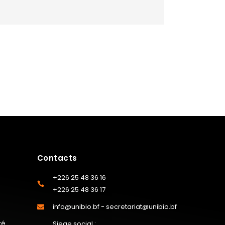
Contacts
+226 25 48 36 16
+226 25 48 36 17
info@unibio.bf - secretariat@unibio.bf
té
Siege social :